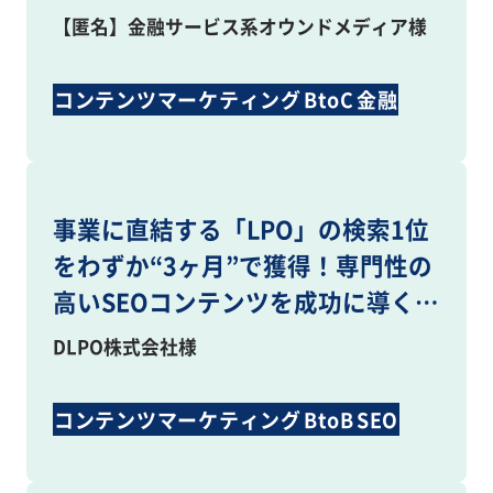
【匿名】金融サービス系オウンドメディア様
コンテンツマーケティング
BtoC
金融
BtoB
LLMO
SEO
事業に直結する「LPO」の検索1位
をわずか“3ヶ月”で獲得！専門性の
高いSEOコンテンツを成功に導くカ
ギとは
DLPO株式会社様
コンテンツマーケティング
BtoB
SEO
コンテンツ制作