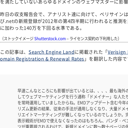
を満たしていないあらゆるドメインのウェブマスターに影
昨日の収支報告会で、アナリスト達に向けて、ベリサインは、9
び.netの新規登録が2012年の第4四半期に行われると推測
に加わった140万を下回る水準である。
（ストックイメージ
Shutterstock.com
– ライセンス契約の下利用した）
この記事は、
Search Engine Land
に掲載された「
Verisign
omain Registration & Renewal Rates
」を翻訳した内容で
早速こんなところにも影響が出ているとは、、、、最も海外
してウェブマーケティングを行う通称「ドメイナー」な人た
を常時運用していましたからね。EMDアップデート含む今年の度
リズム更新の結果、従来の手法が通用しなくなり、大量ドメイ
リエイトマーケティングが難しくなっているのでしょうか。
表示戦術がEMDで使えなくなったのはもちろん、パンダ・ペ
ツが重要視されるわけで、新規ドメインに数～数十ページの