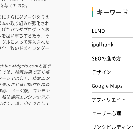
響を与えたのだ。
キーワード
部にさらにダメージを与え
ズムの取り組みが強化され
上げたパンダプログラムお
LLMO
ムを狙い撃ちするため、そ
ーグルによって導入された
ipullrank
完全一致のドメインをグー
SEOの進め方
bluewidgets.comと言う
デザイン
までは、検索結果で高く格
ページではなく、検索エン
を表示させる可能性を高め
Google Maps
年齢、ページ数、コンテン
、私は検索エンジンのアル
アフィリエイト
つけて、追い出そうとして
ユーザー心理
リンクビルディン