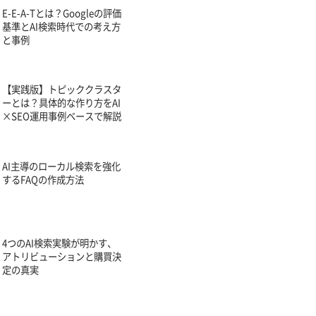
E-E-A-Tとは？Googleの評価
基準とAI検索時代での考え方
と事例
【実践版】トピッククラスタ
ーとは？具体的な作り方をAI
×SEO運用事例ベースで解説
AI主導のローカル検索を強化
するFAQの作成方法
4つのAI検索実験が明かす、
アトリビューションと購買決
定の真実