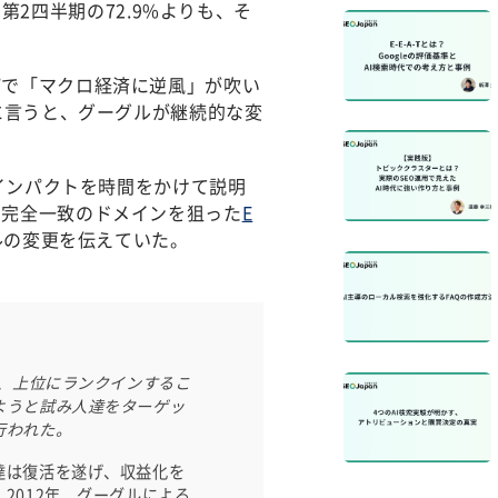
第2四半期の72.9%よりも、そ
パで「マクロ経済に逆風」が吹い
に言うと、グーグルが継続的な変
のインパクトを時間をかけて説明
つ完全一致のドメインを狙った
E
ルの変更を伝えていた。
て、上位にランクインするこ
ようと試み人達をターゲッ
行われた。
達は復活を遂げ、収益化を
2012年、グーグルによる