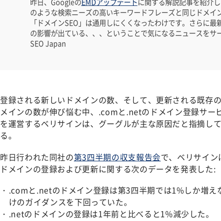
昨日、Googleの
EMDアップデート
に関する解説記事を紹介し
のような検索ニーズの高いキーワードフレーズと同じドメイン
「ドメインSEO」は通用しにくくなったわけです。さらに最
の影響が出ている、、、ということで気になるニュースをサー
SEO Japan
登録される新しいドメインの数、そして、更新される既存
メインの数が伸び悩む中、.comと.netのドメイン登録サー
を運営するベリサインは、グーグルが主な原因だと指摘し
る。
昨日行われた同社の
第3四半期の収支報告会
で、ベリサイン
ドメインの登録および更新に関する次のデータを発表した:
.comと.netのドメイン登録は第3四半期では1%しか
けのガイダンスを下回っていた。
.netのドメインの登録は1年前と比べると1%減少した。