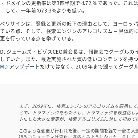
ドメインの更新率は第3四半期では72.%であった。これは
して、一年前の73.3%よりも低い。
ベリサインは、登録と更新の低下の理由として、ヨーロッ
ている点、そして、検索エンジンのアルゴリズム – 具体的
更を行っている点を挙げている。
D. ジェームズ・ビゾスCEO兼会長は、報告会でグーグル
していた。また、最近実施された質の低いコンテンツを持
MD アップデート
だけではなく、2009年まで遡ってグーグ
まず、2009年に、検索エンジンのアルゴリズムを悪用し
とで、トラフィックをもたらし、トラフィックを収益化し
トにした大きな変更が、検索アルゴリズムに対して初めて
このような変更が行われた後、一定の期間を経て一部の人
狙うコミュニティは変化に適応するようになった。そして、