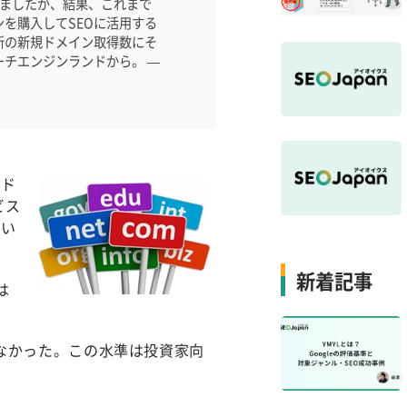
ましたが、結果、これまで
を購入してSEOに活用する
新の新規ドメイン取得数にそ
チエンジンランドから。 —
のド
ビス
てい
新着記事
は
増えなかった。この水準は投資家向