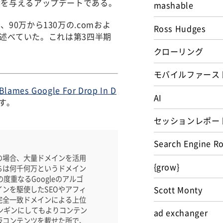
響を与えるアップデートである。
mashable
0万から130万の.comおよ
Ross Hudges
を述べていた。これは第3四半期
クローリング
モバイルファース
 Blames Google For Drop In D
AI
す。
セッションレポー
Search Engine R
の場合、大量ドメインを活用
{grow}
ちは何千何万というドメイン
重なるGoogleのアルゴ
ンを駆使したSEOやアフィ
Scott Monty
完全一致ドメインによる上位
ンギンにしてもよりコンテン
ad exchanger
仮コンテンツを載せた所で、