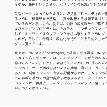
変更が、先程も話した通り、ベリサインの第2四半期に影
先程パットも言っていたように、収益化コミュニティの一
るために、検索結果を整理し、質を改善する検索アルゴリ
ているのだと私も思う。例えば、前回の収支報告会で取り
よびペンギンプログラムは、それぞれ、コンテンツファー
して、キーワードスタッフィングを狙い撃ちするためにグ
ものだ。そして、今度は、収益化を行うことを目的とした
グルは狙っている。
例えば、[purple blue widgets]で検索を行う場合、purple
ドメイン名を持つサイトは、このアップデートが行われる
付けされていた。しかし、収益化するためだけに作られた
ジンのユーザーが興味を持つような実際に質の高いページ
るため、検索エンジンに対する調整が行われ、ドメインの
ツの新鮮さ等のその他の要素を考慮するようになっており
ゴリズムが、事実上、このタイプのトラフィックに狙いを
いるのだと考えている。