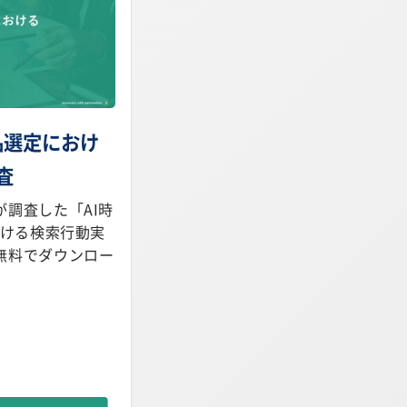
製品選定におけ
査
調査した「AI時
おける検索行動実
無料でダウンロー