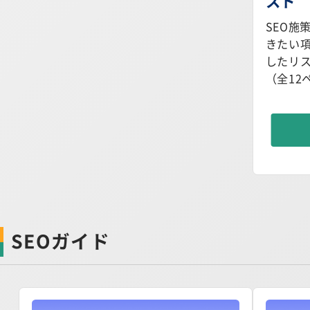
スト
SEO施
きたい
したリ
（全12
SEOガイド