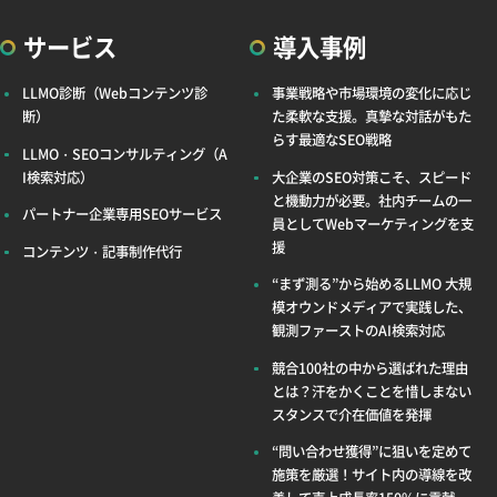
サービス
導入事例
LLMO診断（Webコンテンツ診
事業戦略や市場環境の変化に応じ
断）
た柔軟な支援。真摯な対話がもた
らす最適なSEO戦略
LLMO・SEOコンサルティング（A
I検索対応）
大企業のSEO対策こそ、スピード
と機動力が必要。社内チームの一
パートナー企業専用SEOサービス
員としてWebマーケティングを支
援
コンテンツ・記事制作代行
“まず測る”から始めるLLMO 大規
模オウンドメディアで実践した、
観測ファーストのAI検索対応
競合100社の中から選ばれた理由
とは？汗をかくことを惜しまない
スタンスで介在価値を発揮
“問い合わせ獲得”に狙いを定めて
施策を厳選！サイト内の導線を改