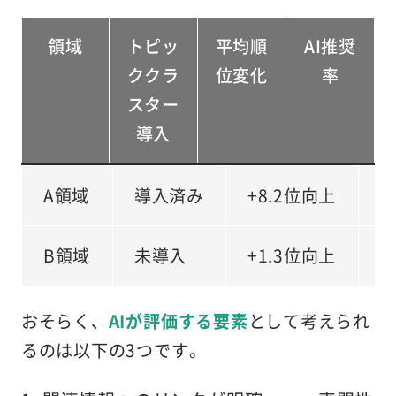
領域
トピッ
平均順
AI推奨
ククラ
位変化
率
スター
導入
A領域
導入済み
+8.2位向上
2
B領域
未導入
+1.3位向上
おそらく、
AIが評価する要素
として考えられ
るのは以下の3つです。