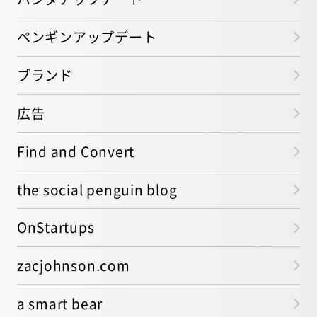
ペンギンアップデート
ブランド
広告
Find and Convert
the social penguin blog
OnStartups
zacjohnson.com
a smart bear