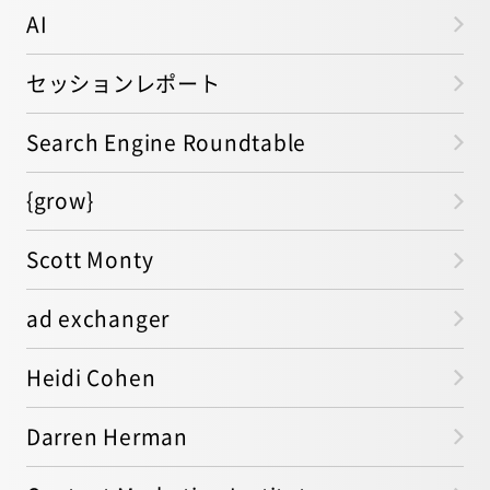
AI
セッションレポート
Search Engine Roundtable
{grow}
Scott Monty
ad exchanger
Heidi Cohen
Darren Herman