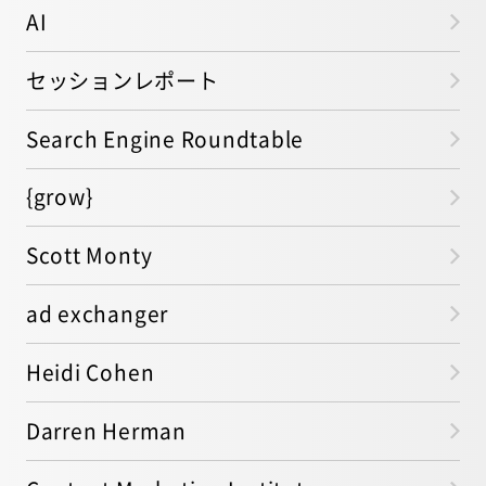
AI
セッションレポート
Search Engine Roundtable
{grow}
Scott Monty
ad exchanger
Heidi Cohen
Darren Herman