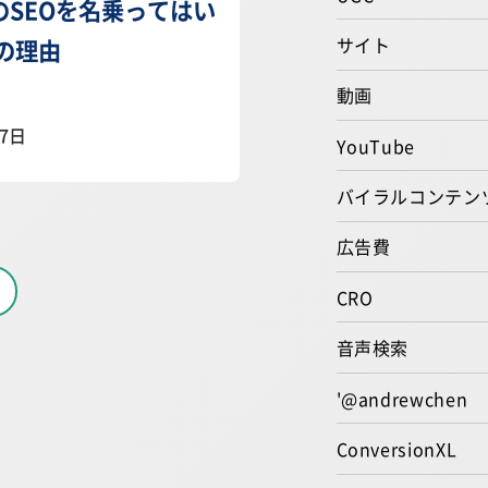
のSEOを名乗ってはい
サイト
の理由
動画
07日
YouTube
バイラルコンテン
広告費
CRO
音声検索
'@andrewchen
ConversionXL