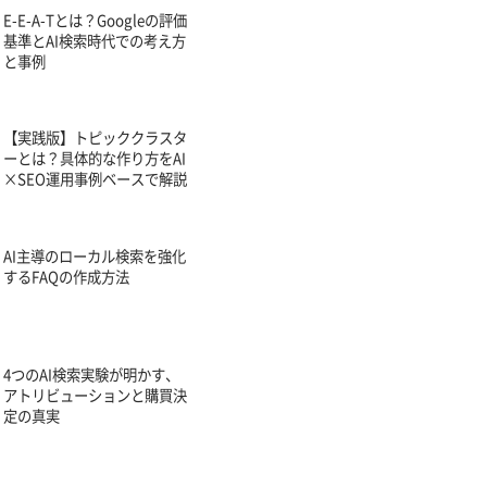
E-E-A-Tとは？Googleの評価
基準とAI検索時代での考え方
と事例
【実践版】トピッククラスタ
ーとは？具体的な作り方をAI
×SEO運用事例ベースで解説
AI主導のローカル検索を強化
するFAQの作成方法
4つのAI検索実験が明かす、
アトリビューションと購買決
定の真実