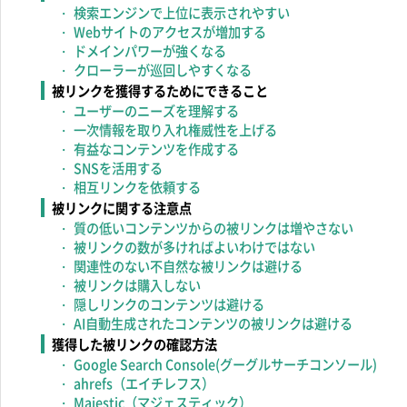
検索エンジンで上位に表示されやすい
Webサイトのアクセスが増加する
ドメインパワーが強くなる
クローラーが巡回しやすくなる
被リンクを獲得するためにできること
ユーザーのニーズを理解する
一次情報を取り入れ権威性を上げる
有益なコンテンツを作成する
SNSを活用する
相互リンクを依頼する
被リンクに関する注意点
質の低いコンテンツからの被リンクは増やさない
被リンクの数が多ければよいわけではない
関連性のない不自然な被リンクは避ける
被リンクは購入しない
隠しリンクのコンテンツは避ける
AI自動生成されたコンテンツの被リンクは避ける
獲得した被リンクの確認方法
Google Search Console(グーグルサーチコンソール)
ahrefs（エイチレフス）
Majestic（マジェスティック）