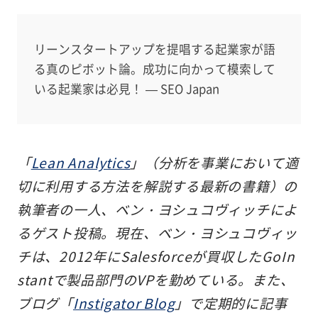
リーンスタートアップを提唱する起業家が語
る真のピボット論。成功に向かって模索して
いる起業家は必見！ — SEO Japan
「
Lean Analytics
」（分析を事業において適
切に利用する方法を解説する最新の書籍）の
執筆者の一人、ベン・ヨシュコヴィッチによ
るゲスト投稿。現在、ベン・ヨシュコヴィッ
チは、2012年にSalesforceが買収したGoIn
stantで製品部門のVPを勤めている。また、
ブログ「
Instigator Blog
」で定期的に記事