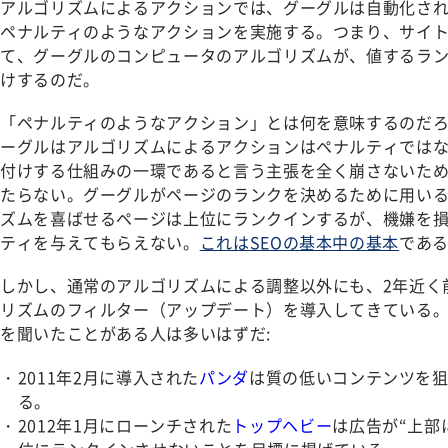
アルゴリズムによるアクションでは、グーグルは自動化さ
ペナルティのようなアクションを実施する。つまり、サイ
て、グーグルのコンピュータのアルゴリズムが、値するラ
けするのだ。
「ペナルティのようなアクション」とは何を意味するのだ
ーグルはアルゴリズムによるアクションはペナルティでは
付けする仕組みの一環であると言う主張を全く崩さないた
たらない。グーグルがページのランクを決めるために用い
ズムを喜ばせるページは上位にランクインするが、機嫌を
ティを与えてもらえない。
これはSEOの基本中の基本
であ
しかし、通常のアルゴリズムによる調整以外にも、2年近く
リズムのフィルター（アップデート）を導入してきている
を聞いたことがある人は多いはずだ:
2011年2月に導入された
パンダ
は質の低いコンテンツを
る。
2012年1月にローンチされた
トップヘビー
は広告が“上部