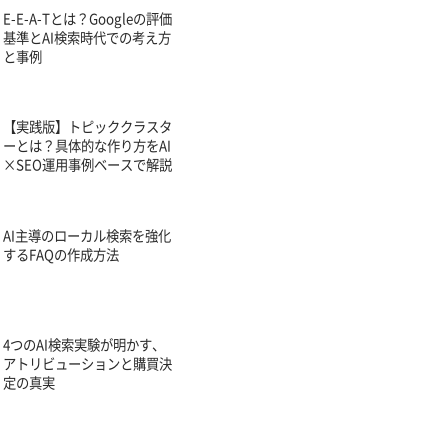
E-E-A-Tとは？Googleの評価
基準とAI検索時代での考え方
と事例
【実践版】トピッククラスタ
ーとは？具体的な作り方をAI
×SEO運用事例ベースで解説
AI主導のローカル検索を強化
するFAQの作成方法
4つのAI検索実験が明かす、
アトリビューションと購買決
定の真実