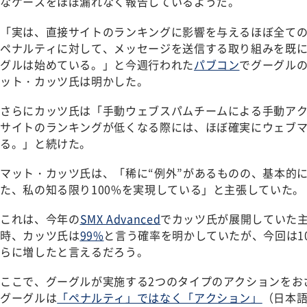
なケースをほぼ漏れなく報告しているようだ。
「実は、直接サイトのランキングに影響を与えるほぼ全て
ペナルティに対して、メッセージを送信する取り組みを既
グルは始めている。」と今週行われた
パブコン
でグーグル
ット・カッツ氏は明かした。
さらにカッツ氏は「手動ウェブスパムチームによる手動ア
サイトのランキングが低くなる際には、ほぼ確実にウェブ
る。」と続けた。
マット・カッツ氏は、「稀に“例外”があるものの、基本的に
た、私の知る限り100%を実現している」と主張していた。
これは、今年の
SMX Advanced
でカッツ氏が展開していた
時、カッツ氏は
99%
と言う確率を明かしていたが、今回は1
らに増したと言えるだろう。
ここで、グーグルが実施する2つのタイプのアクションをお
グーグルは
「ペナルティ」ではなく「アクション」
（日本