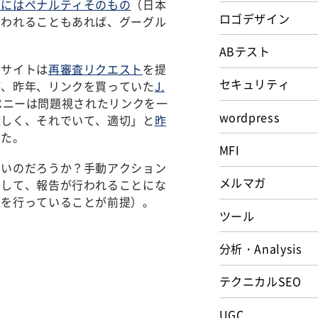
際にはペナルティそのもの
（日本
ロゴデザイン
行われることもあれば、グーグル
ABテスト
たサイトは
再審査リクエスト
を提
セキュリティ
ば、昨年、リンクを買っていた
J.
 ペニーは問題視されたリンクを一
wordpress
厳しく、それでいて、適切」と
昨
いた。
MFI
いいのだろうか？手動アクション
メルマガ
介して、報告が行われることにな
証を行っていることが前提）。
ツール
分析・Analysis
テクニカルSEO
UGC