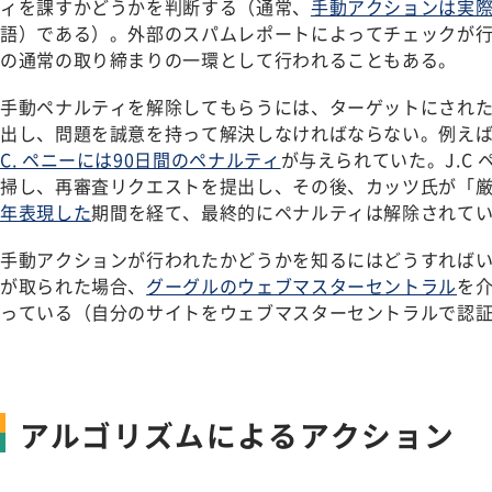
ィを課すかどうかを判断する（通常、
手動アクションは実
語）である）。外部のスパムレポートによってチェックが
の通常の取り締まりの一環として行われることもある。
手動ペナルティを解除してもらうには、ターゲットにされ
出し、問題を誠意を持って解決しなければならない。例え
C. ペニーには90日間のペナルティ
が与えられていた。J.C
掃し、再審査リクエストを提出し、その後、カッツ氏が「
年表現した
期間を経て、最終的にペナルティは解除されて
手動アクションが行われたかどうかを知るにはどうすれば
が取られた場合、
グーグルのウェブマスターセントラル
を
っている（自分のサイトをウェブマスターセントラルで認
アルゴリズムによるアクション