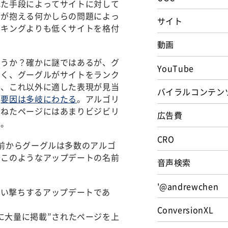
れた手段によってサイトに対して
トが抱える何かしらの問題によっ
サイト
ンキングよりも低くサイトを格付
動画
ろうか？確かに謎ではあるが、グ
YouTube
なく、グーグルがサイトをランク
め、これ以外に適した表現が見当
バイラルコンテン
る
要因は多岐にわたる
。アルゴリ
損ねたページにはあまりビジビリ
広告費
る。
CRO
前からグーグルは多数のアルゴ
。このようなアップデートの名前
音声検索
'@andrewchen
狙い撃ちするアップデートであ
ConversionXL
に大量に掲載”されたページを上