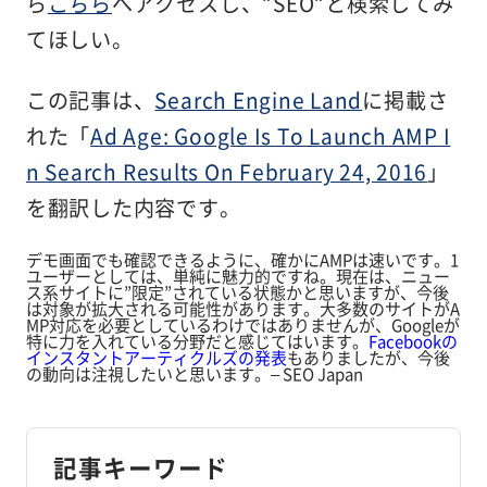
ら
こちら
へアクセスし、”SEO”と検索してみ
てほしい。
この記事は、
Search Engine Land
に掲載さ
れた「
Ad Age: Google Is To Launch AMP I
n Search Results On February 24, 2016
」
を翻訳した内容です。
デモ画面でも確認できるように、確かにAMPは速いです。1
ユーザーとしては、単純に魅力的ですね。現在は、ニュー
ス系サイトに”限定”されている状態かと思いますが、今後
は対象が拡大される可能性があります。大多数のサイトがA
MP対応を必要としているわけではありませんが、Googleが
特に力を入れている分野だと感じてはいます。
Facebookの
インスタントアーティクルズの発表
もありましたが、今後
の動向は注視したいと思います。– SEO Japan
記事キーワード