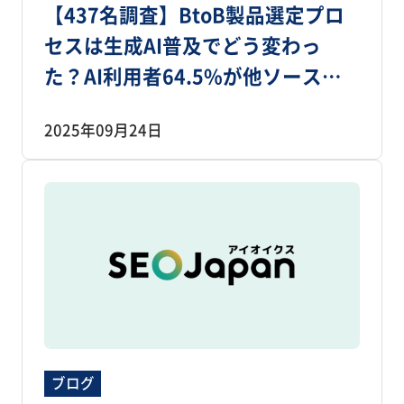
【437名調査】BtoB製品選定プロ
セスは生成AI普及でどう変わっ
た？AI利用者64.5%が他ソースも
確認、ただし最初の手段はWeb検
2025年09月24日
索74.4％
ブログ