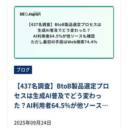
ブログ
【437名調査】BtoB製品選定プロ
セスは生成AI普及でどう変わっ
た？AI利用者64.5%が他ソースも
確認、ただし最初の手段はWeb検
2025年09月24日
索74.4％