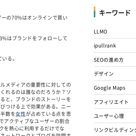
キーワード
ザーの70%はオンラインで買い
LLMO
53%はブランドをフォローして
ipullrank
ている。
SEOの進め方
デザイン
ャルメディアの重要性に対しての
Google Maps
てくれるのは誰なのだろうか？ソ
すると、ブランドのストーリーを
アフィリエイト
結びつける上で効果がある。ニー
過半数を
女性
が占めている点を思
ユーザー心理
かでアクティブなユーザーの割合
ークを熱心に利用するだけでな
リンクビルディン
ルネットワークとブログを訪問す