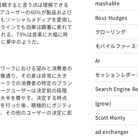
mashable
信頼すると言う点は理解できる
アユーザーの60%が製品および
Ross Hudges
てもソーシャルメディアを愛用し
フラインでも効果は顕著に表れて
クローリング
れる。75%は音楽に大幅に時
ーに夢中のようだ。
モバイルファース
AI
トワークにおける望みと消費者の
セッションレポー
想像通り、その差は非常に大き
ワークでの消費者の特定のブラン
Search Engine R
ワークユーザーは決定前の段階
の大半を費やす。決定する時点
{grow}
物を行った後、積極的にポジティ
果、その他のユーザーの決定に影
Scott Monty
ad exchanger