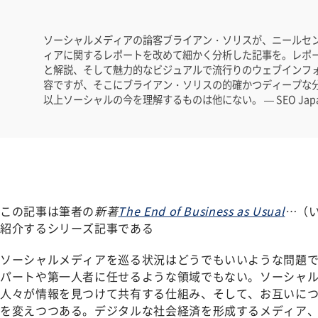
ソーシャルメディアの論客ブライアン・ソリスが、ニールセ
ィアに関するレポートを改めて細かく分析した記事を。レポ
と解説、そして魅力的なビジュアルで流行りのウェブインフ
容ですが、そこにブライアン・ソリスの的確かつディープな
以上ソーシャルの今を理解するものは他にない。 — SEO Jap
この記事は筆者の
新著
The End of Business as Usual
…
（
紹介するシリーズ記事である
ソーシャルメディアを巡る状況はどうでもいいような問題
パートや第一人者に任せるような領域でもない。ソーシャ
人々が情報を見つけて共有する仕組み、そして、お互いに
を変えつつある。デジタルな社会経済を形成するメディア