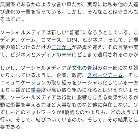
無関係であるかのような言い草だが、実際には私も他の人
び進化の一翼を担っている。しかし、そんなことは皆さん
るはずだ 。
ソーシャルメディアは新しい“普通”になろうとしている。
ディア、ゲーム、コマース、CRM、ビジネス、そして、消
葉の前につけるだけの
ごまかし
が終焉を迎え、その言葉が
て、ビジネスとメディアの未来にどこまで適用されるのか
しかし、ソーシャルメディアが
文化の骨組み
の一部になり
たりにしているように、企業、政府、
スポーツチーム
、そ
コミュニケーションの取り組みをソーシャル化している一
よりも遥かに
重要
度が高い取り組みになるとは思えないよ
実、ソーシャルメディアは行動に影響を与える効果がある
動に影響を与える力ほど大事なものなど他に存在しない。
ずしもどのネットワークが#優勢なのかよりも、どのように
行い、そして、結びついているのか、そして、その結果と
要である。