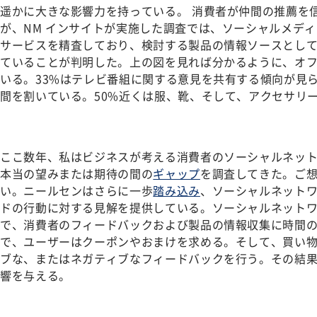
遥かに大きな影響力を持っている。 消費者が仲間の推薦を
が、NM インサイトが実施した調査では、ソーシャルメディ
サービスを精査しており、検討する製品の情報ソースとし
ていることが判明した。上の図を見れば分かるように、オ
いる。33%はテレビ番組に関する意見を共有する傾向が見ら
間を割いている。50%近くは服、靴、そして、アクセサリ
ここ数年、私はビジネスが考える消費者のソーシャルネッ
本当の望みまたは期待の間の
ギャップ
を調査してきた。ご
い。ニールセンはさらに一歩
踏み込み
、ソーシャルネット
ドの行動に対する見解を提供している。ソーシャルネット
で、消費者のフィードバックおよび製品の情報収集に時間
で、ユーザーはクーポンやおまけを求める。そして、買い
ブな、またはネガティブなフィードバックを行う。その結
響を与える。