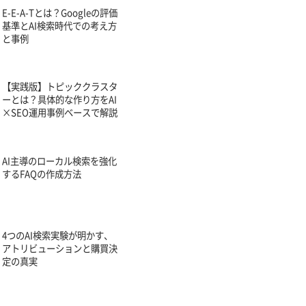
E-E-A-Tとは？Googleの評価
基準とAI検索時代での考え方
と事例
【実践版】トピッククラスタ
ーとは？具体的な作り方をAI
×SEO運用事例ベースで解説
AI主導のローカル検索を強化
するFAQの作成方法
4つのAI検索実験が明かす、
アトリビューションと購買決
定の真実