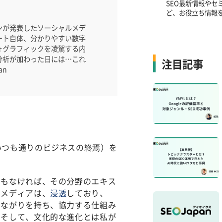
SEO最新情報やセ
ど、お役立ち情報
ンが発表したソーシャルメデ
ート自体、分かりやすい数字
ォグラフィックを凌駕する内
分析が加わった日には…これ
注目記事
an
いつも通りのビジネスの終焉）を
でもなければ、その分野のエキス
ルメディアは、
浸透
しており、
つながりを持ち、協力する仕組み
、そして、文化的な進化とは私が