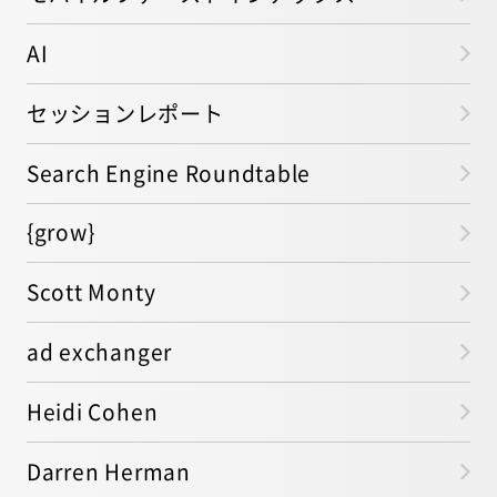
AI
セッションレポート
Search Engine Roundtable
{grow}
Scott Monty
ad exchanger
Heidi Cohen
Darren Herman