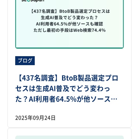
ブログ
【437名調査】BtoB製品選定プロ
セスは生成AI普及でどう変わっ
た？AI利用者64.5%が他ソースも
確認、ただし最初の手段はWeb検
2025年09月24日
索74.4％