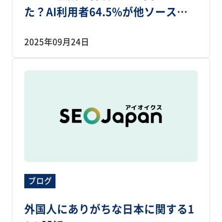
た？AI利用者64.5%が他ソースも
確認、ただし最初の手段はWeb検
2025年09月24日
索74.4％
ブログ
外国人にありがちな日本に関する1