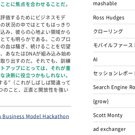
mashable
ることに焦点を合わせることだ。
Ross Hudges
業家を評価するためにビジネスモデ
種の状況の中ではとてもはっきり
クローリング
し込み、彼らの心地よい領域から
常とても明らかである。このプロ
モバイルファース
らの血は騒ぎ、続けることを切望
、あなたはDNAが組み込み始め
AI
を取り出すのだ。それでも、訓練
ートアップにとっては、それが重
セッションレポー
きな決断に役立つかもしれない。
する”（これがしばしば間違って
Search Engine R
つのこと、正直と開放性を強い
{grow}
Scott Monty
a Business Model Hackathon
ad exchanger