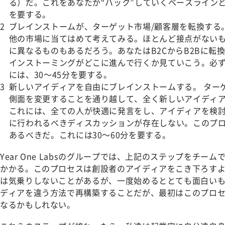
る）だ。これをあなたが“ハック”していくベースラインと
を要する。
ブレインストームが、ターゲット市場/顧客層を転換する
他の市場に当てはめて考えてみる。ほとんど接点がない
に異なるものもあるだろう。
あなたはB2CからB2Bに
インストーミングがどこに進んで行くか見ていこう。必
には、30～45分を要する。
新しいアイディアを自由にブレインストームする。
ター
側面を変更することを通り越して、全く新しいアイディ
これには、全ての人が快適に発言をし、アイディアを検
に行われるべきディスカッションが存在しない。このプ
あるべきだ。これには30～60分を要する。
Year One Labsのグループでは、上記のステップをチー
かかる。このプロセスは創設者のアイディアをこき下ろす
は気乗りしないことがあるが、一度始めるととても面白い
ディアを違う方法で再構築することだが、最初はこのプロ
なるかもしれない。