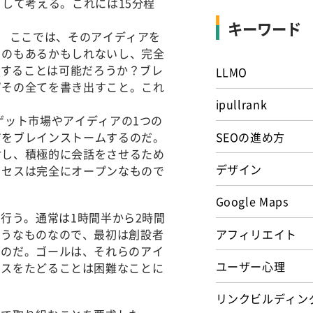
して考える。これには15分程
キーワード
。
ここでは、そのアイディアを
ものもあるかもしれないし、完全
転換することは可能だろうか？
ブレ
LLMO
ずその全てを書き出すこと。これ
ipullrank
ゲット市場やアイディアの1つの
アをブレインストームするのだ。
SEOの進め方
討し、積極的に会話をさせるため
デザイン
ロセスは完全にオープンなもので
Google Maps
ムで行う。通常は1時間半から2時間
アフィリエイト
ようなものなので、最初は創設者
ものだ。ゴールは、それらのアイ
ユーザー心理
セスをたどることは困難なことに
リンクビルディン