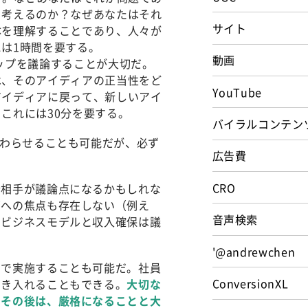
と考えるのか？なぜあなたはそれ
サイト
体を理解することであり、人々が
は1時間を要する。
動画
ップを議論することが大切だ。
は、そのアイディアの正当性をど
YouTube
アイディアに戻って、新しいアイ
これには30分を要する。
バイラルコンテン
わらせることも可能だが、必ず
広告費
CRO
合相手が議論点になるかもしれな
面への焦点も存在しない（例え
音声検索
、ビジネスモデルと収入確保は議
'@andrewchen
内で実施することも可能だ。社員
ConversionXL
招き入れることもできる。
大切な
、その後は、厳格になることと大