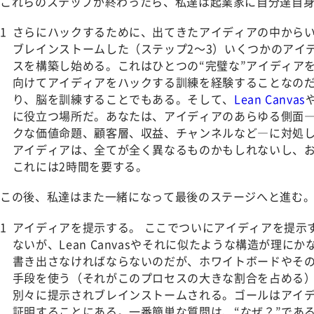
これらのステップが終わったら、私達は起業家に自分達自
さらにハックするために、出てきたアイディアの中から
ブレインストームした（ステップ2～3）いくつかのアイ
スを構築し始める。これはひとつの“完璧な”アイディア
向けてアイディアをハックする訓練を経験することなの
り、脳を訓練することでもある。そして、
Lean Canvas
に役立つ場所だ。あなたは、アイディアのあらゆる側面
クな価値命題、顧客層、収益、チャンネルなど―に対処
アイディアは、全てが全く異なるものかもしれないし、
これには2時間を要する。
この後、私達はまた一緒になって最後のステージへと進む
アイディアを提示する。
ここでついにアイディアを提示
ないが、Lean Canvasやそれに似たような構造が理に
書き出さなければならないのだが、ホワイトボードやそ
手段を使う（それがこのプロセスの大きな割合を占める
別々に提示されブレインストームされる。ゴールはアイ
証明することにある。一番簡単な質問は、“なぜ？”であ