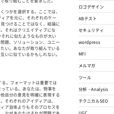
身で取り組むことを要求した。
ロゴデザイン
いくつかを選択する。
ここでは、
ディアを元に、それぞれのケー
ABテスト
を見つけることではなく、結論に
だ。それはクリエイティブにな
セキュリティ
やそれに似たようなものが大い
wordpress
―問題、ソリューション、ユニー
したい。あなたが取り組んでいる
MFI
お互いに似ているかもしれない。
メルマガ
。
ツール
する。フォーマットは重要では
かなっている。あなたは、物事を
分析・Analysis
の他自分の意見を明確に表現する
）。それぞれのアイディアは、
テクニカルSEO
ディア自体よりもそのプロセスを
UGC
る。
なぜあなたはそれが問題であ