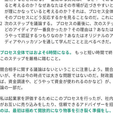
ると考えるのか？なぜあなたはその市場が近づきやすい
が理にかなっていると考えるのか？
それは、プロセス全
そのプロセスにどう反応するかを見ることなのだ。これに
次のステップを議論する。
プロセスの最後に、次のステ
どのアイディアが一番良かったか？その理由は？あなた
うやって認証するつもりなのか？あなたはオリジナルの
ディアやハッカソンを通して学んだことと比べるべきだ。
プロセス全体ではおよそ6時間になる。
もっと短い時間で終
このステップを厳格に踏むこと。
競合相手に関する議論はないということに注意しよう。競
いが、それは今の時点では大きな問題ではないのだ。財政
ば、資金調達や、どうやって資金が使われるのかなど）が
論の一部だ。
私は起業家を評価するためにこのプロセスを行ったが、社
がお互いに売り込みをしたり、信頼できるアドバイザーを
のは、最初は極めて開放的になり物事を引き裂く準備をし