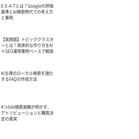
E-E-A-Tとは？Googleの評価
基準とAI検索時代での考え方
と事例
【実践版】トピッククラスタ
ーとは？具体的な作り方をAI
×SEO運用事例ベースで解説
AI主導のローカル検索を強化
するFAQの作成方法
4つのAI検索実験が明かす、
アトリビューションと購買決
定の真実