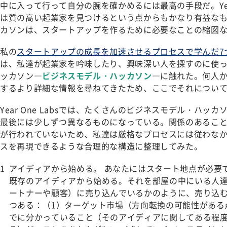
中に入って行って自分の腕を確かめるには最高の手段だ。Year
は質の高い起業家を見つけるという点からもかなり有益な
カソンは、スタートアップを作るために必要なことの縮図
私の
スタートアップの成長を加速させるプロセスで学んだ7
は、私達が起業家を吟味したり、興味深い人を探すのに使
ッカソン―
ビジネスモデル・ハッカソン
―に触れた。何人
するより詳細な情報を尋ねてきたため、ここでそれについ
Year One Labsでは、たくさんのビジネスモデル・ハッ
最後には少しずつ異なるものになっている。関係のあるこ
が行われていないため、私達は厳格なプロセスには従わな
スを再現できるような合理的な構造に整理してみた。
アイディアから始める。
あなたにはスタート地点が必要
既存のアイディアから始める。それを部屋の中にいる人
ートナーや顧客）に売り込んでいるかのように、売り込む
つある：（1）ターゲット市場（方向転換の可能性がある
でに分かっていること（そのアイディアに関してある程