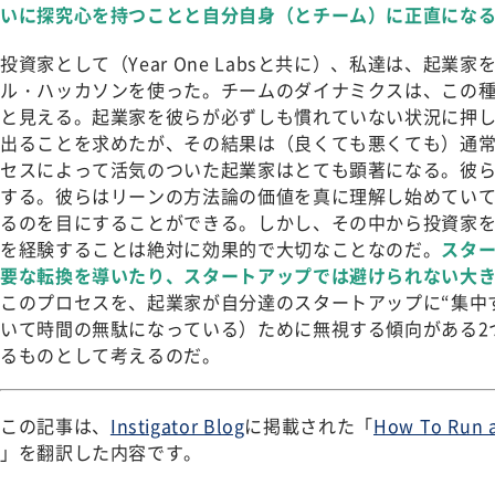
いに探究心を持つことと自分自身（とチーム）に正直にな
投資家として（Year One Labsと共に）、私達は、起
ル・ハッカソンを使った。チームのダイナミクスは、この
と見える。起業家を彼らが必ずしも慣れていない状況に押
出ることを求めたが、その結果は（良くても悪くても）通
セスによって活気のついた起業家はとても顕著になる。彼
する。彼らはリーンの方法論の価値を真に理解し始めていて
るのを目にすることができる。しかし、その中から投資家
を経験することは絶対に効果的で大切なことなのだ。
スタ
要な転換を導いたり、スタートアップでは避けられない大
このプロセスを、起業家が自分達のスタートアップに“集中
いて時間の無駄になっている）ために無視する傾向がある2
るものとして考えるのだ。
この記事は、
Instigator Blog
に掲載された「
How To Run 
」を翻訳した内容です。