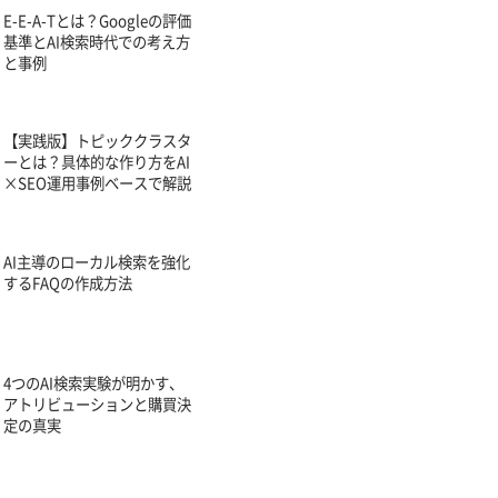
E-E-A-Tとは？Googleの評価
基準とAI検索時代での考え方
と事例
【実践版】トピッククラスタ
ーとは？具体的な作り方をAI
×SEO運用事例ベースで解説
AI主導のローカル検索を強化
するFAQの作成方法
4つのAI検索実験が明かす、
アトリビューションと購買決
定の真実