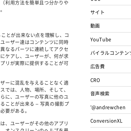
け（利用方法を簡単且つ分かりや
る。
サイト
動画
ることが出来ない点を理解し、コ
YouTube
。ユーザー達はコンテンツに同時
の異なるパーツに連続してアクセ
バイラルコンテン
分にケアし、ユーザーが、何が求
アプリが実際に提供することが可
広告費
CRO
ーザーに混乱を与えることなく適
パスでは、人物、場所、そして、
音声検索
さらに、ユーザーの写真に他のユ
ことが出来る – 写真の撮影プ
'@andrewchen
る必要がある。
ConversionXL
達は、ユーザーがその他のアプリ
つ、オンスクリーンのヘルプを最