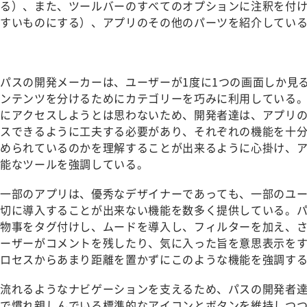
る）、また、ツールバーのすべてのオプションに注釈を付
すいものにする）、アプリのその他のパーツを紹介してい
パスの開発メーカーは、ユーザーが1度に1つの画面しか見
ンテンツを分けるためにカテゴリーを巧みに利用している
にアクセスしようとは思わないため、開発者達は、アプリ
スできるように工夫する必要があり、それぞれの機能を十
められているのかを理解することが出来るように心掛け、
能なツールを強調している。
一部のアプリは、優秀なデザイナーであっても、一部のユ
切に導入することが出来ない機能を数多く提供している。
物事をタグ付けし、ムードを導入し、フィルターを加え、
ーザーがコメントを残したり、気に入った旨を意思表示をする
ロセスからあまり距離を置かずにこのような機能を強調す
流れるようなナビゲーションを支えるため、パスの開発者
で慣れ親しんでいる標準的なアイコンとボタンを維持しつ