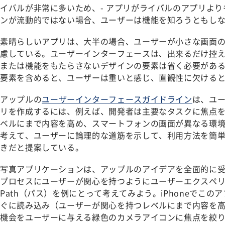
イバルが非常に多いため、- アプリがライバルのアプリよ
ンが流動的ではない場合、ユーザーは機能を知ろうともし
素晴らしいアプリは、大半の場合、ユーザーが小さな画面
慮している。ユーザーインターフェースは、出来るだけ控
または機能をもたらさないデザインの要素は省く必要があ
要素を含めると、ユーザーは重いと感じ、直観性に欠ける
アップルの
ユーザーインターフェースガイドライン
は、ユ
リを作成するには、例えば、開発者は主要なタスクに焦点
ベルにまで内容を高め、スマートフォンの画面が異なる環
考えて、ユーザーに論理的な道筋を示して、利用方法を簡
きだと提案している。
写真アプリケーションは、アップルのアイデアを全面的に
プロセスにユーザーが関心を持つようにユーザーエクスペ
Path（パス）を例にとって考えてみよう。iPhoneでこ
ぐに読み込み（ユーザーが関心を持つレベルにまで内容を
機会をユーザーに与える緑色のカメラアイコンに焦点を絞