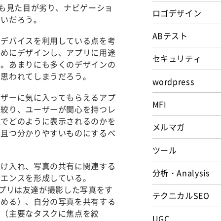
りも見た目が劣り、ナビゲーショ
ロゴデザイン
ないだろう。
ABテスト
のデバイスを利用している点を考
えめにデザインし、アプリに用途
セキュリティ
る。あまりにも多くのデザインの
と思われてしまうだろう。
wordpress
ーザーに気に入ってもらえるアプ
MFI
を絞り、ユーザーが関心を持つレ
境でどのように表示されるのかを
メルマガ
単且つ分かりやすいものにするべ
ツール
受け入れ、写真の共有に関連する
分析・Analysis
リエンスを形成している。
のアプリは友達が撮影した写真をす
テクニカルSEO
高める）、自分の写真を共有する
り（主要なタスクに焦点を絞
UGC