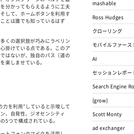
mashable
方を分かってもらえるように工夫
、そして、ホームボタンを利用す
Ross Hudges
つことは誰でも知っているはず
クローリング
数多くの選択肢が巧みにラベリン
モバイルファース
に心掛けている点である。このア
けではないが、独自のパス（道の
AI
達を楽しませている。
セッションレポー
Search Engine R
{grow}
の力を利用”していると示唆して
ョン、自発性、ジオセンシティ
Scott Monty
の5つで構成されている。
ad exchanger
マートフォンのマイクを活用し