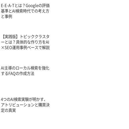
E-E-A-Tとは？Googleの評価
基準とAI検索時代での考え方
と事例
【実践版】トピッククラスタ
ーとは？具体的な作り方をAI
×SEO運用事例ベースで解説
AI主導のローカル検索を強化
するFAQの作成方法
4つのAI検索実験が明かす、
アトリビューションと購買決
定の真実