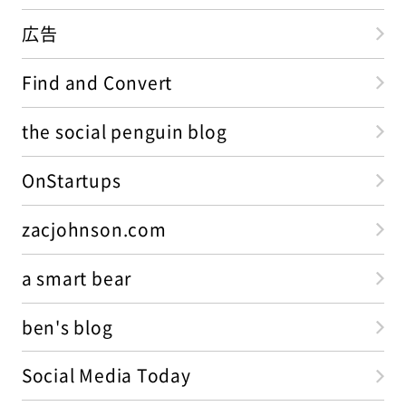
広告
Find and Convert
the social penguin blog
OnStartups
zacjohnson.com
a smart bear
ben's blog
Social Media Today