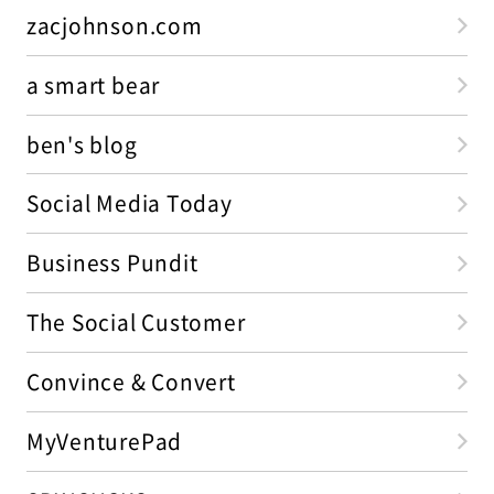
zacjohnson.com
a smart bear
ben's blog
Social Media Today
Business Pundit
The Social Customer
Convince & Convert
MyVenturePad