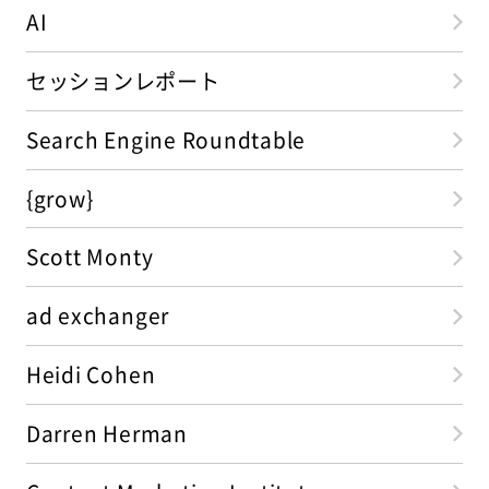
AI
セッションレポート
Search Engine Roundtable
{grow}
Scott Monty
ad exchanger
Heidi Cohen
Darren Herman