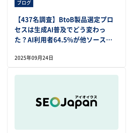
ブログ
【437名調査】BtoB製品選定プロ
セスは生成AI普及でどう変わっ
た？AI利用者64.5%が他ソースも
確認、ただし最初の手段はWeb検
2025年09月24日
索74.4％