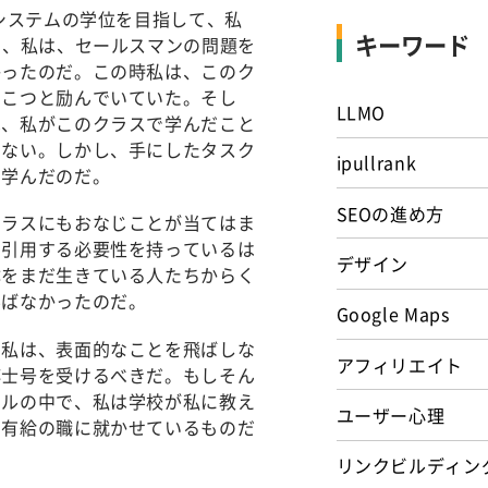
システムの学位を目指して、私
キーワード
り、私は、セールスマンの問題を
かったのだ。この時私は、このク
つこつと励んでいていた。そし
LLMO
は、私がこのクラスで学んだこと
きない。しかし、手にしたタスク
ipullrank
を学んだのだ。
SEOの進め方
クラスにもおなじことが当てはま
も引用する必要性を持っているは
デザイン
体をまだ生きている人たちからく
学ばなかったのだ。
Google Maps
。私は、表面的なことを飛ばしな
アフィリエイト
博士号を受けるべきだ。もしそん
ドルの中で、私は学校が私に教え
ユーザー心理
を有給の職に就かせているものだ
リンクビルディン