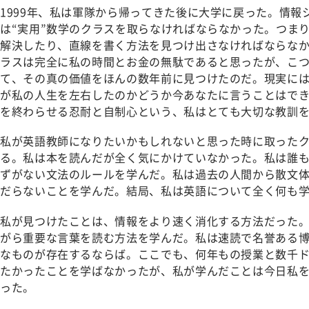
1999年、私は軍隊から帰ってきた後に大学に戻った。情報
は“実用”数学のクラスを取らなければならなかった。つま
解決したり、直線を書く方法を見つけ出さなければならな
ラスは完全に私の時間とお金の無駄であると思ったが、こ
て、その真の価値をほんの数年前に見つけたのだ。現実に
が私の人生を左右したのかどうか今あなたに言うことはで
を終わらせる忍耐と自制心という、私はとても大切な教訓
私が英語教師になりたいかもしれないと思った時に取った
る。私は本を読んだが全く気にかけていなかった。私は誰
ずがない文法のルールを学んだ。私は過去の人間から散文
だらないことを学んだ。結局、私は英語について全く何も
私が見つけたことは、情報をより速く消化する方法だった
がら重要な言葉を読む方法を学んだ。私は速読で名誉ある
なものが存在するならば。ここでも、何年もの授業と数千
たかったことを学ばなかったが、私が学んだことは今日私
った。