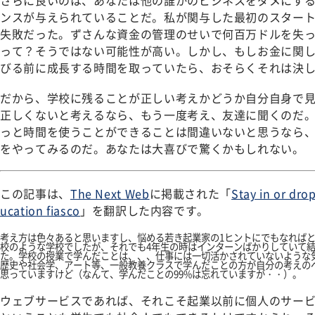
ンスが与えられていることだ。私が関与した最初のスター
失敗だった。ずさんな資金の管理のせいで何百万ドルを失
って？そうではない可能性が高い。しかし、もしお金に関
びる前に成長する時間を取っていたら、おそらくそれは決
だから、学校に残ることが正しい考えかどうか自分自身で
正しくないと考えるなら、もう一度考え、友達に聞くのだ
っと時間を使うことができることは間違いないと思うなら
をやってみるのだ。あなたは大喜びで驚くかもしれない。
この記事は、
The Next Web
に掲載された「
Stay in or dro
ucation fiasco
」を翻訳した内容です。
考え方は色々あると思いますし、悩める若き起業家の1ヒントにでもなれば
校のような学校でしたが、それでも4年生の時はインターンばかりしていて
た。学校の授業で学んだことは、、、仕事には一切活かされていないような気
歴史や社会学、アート等、一般教養クラスで学んだことの方が自分の考えの
思っていますけど（なんて、学んだことの99%は忘れていますが・・）。
ウェブサービスであれば、それこそ起業以前に個人のサー