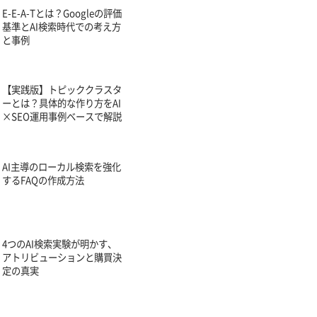
E-E-A-Tとは？Googleの評価
基準とAI検索時代での考え方
と事例
【実践版】トピッククラスタ
ーとは？具体的な作り方をAI
×SEO運用事例ベースで解説
AI主導のローカル検索を強化
するFAQの作成方法
4つのAI検索実験が明かす、
アトリビューションと購買決
定の真実