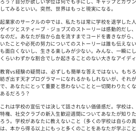
ろう？自分が欲しい学位は何でも手にし、キャップとガウ
してみるといい。突然、世界はもっと現実になる。
起業家のサークルの中では、私たちは常に学校を退学した
ゲイツとスティーブ・ジョブズのストーリーは感動的だし
なのだ。あなたが指から血を流すまでコードを書きながら、
いたことや必死の努力についてのストーリーは誰も伝えな
も面白くないし、生きる楽しみが少ない。みんな、一瞬に
くらいわずかな割合でしか起きることのない大きなアイデ
教育vs経験の疑問は、必ずしも簡単な答えではない。もち
紡ぎ出す天才プログラマーになれるかもしれないが、それが
で、あなたにとって重要と思わないことと一切関わりたく
あるだろう？
これは学校の宣伝では決して話されない価値感だ。学校は
特権、社交クラブの新入生歓迎週間についてあなたが知り
ろう。学校があなたに教えないこと（多くの学校は自らの
は、本から得る以上にもっと多くのことをあなたが学ぶこ