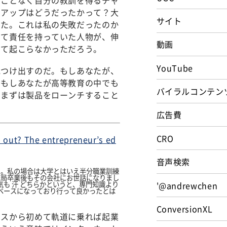
トアップはどうだったかって？大
サイト
った。これは私の失敗だったのか
して責任を持っていた人物が、伸
動画
して起こらなかっただろう。
YouTube
見つけ出すのだ。もしあなたが、
。もしあなたが高等教育の中でも
バイラルコンテン
、まずは製品をローンチすること
広告費
CRO
p out? The entrepreneur’s ed
音声検索
と。私の場合は大学とはいえ半分職業訓練
結局卒業後もその会社にお世話になりまし
'@andrewchen
も 汗 どちらかというと、専門知識より
ベースになっており行って良かったとは
ConversionXL
ビスから初めて軌道に乗れば起業