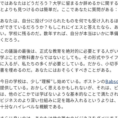
ではあなたはどうだろう？大学に留まるか辞めるかに関す
とよりも見つけるのは簡単だ。ここであなたに質問がある
あなたは、自分に投げつけられたものを何でも受け入れる
ができているだろうか？もしこれにイエスと答えたなら、
い。学校に残るのだ。数年すれば、自分が本当はいかに準
くだろう。
この議論の最後は、正式な教育を絶対的に必要とする人が
学ぶことが教科書からではないとしても。その形式やライ
に入るが、私たちの多くが必要としている。だから、小切
書を埋めるのだ。あなたにはおそらくすべきことがある。
今日の学校は、少し“理解”し始めている。ボストンの
Babso
提供している。おかしく思えるかもしれないが、それは、
は、他のどこかでは学ばないような基本的なことで満たさ
ビジネスのより深い仕組みに足を踏み入れるというよりは
十分なハイレベルな概観である。
さらに良いのは、あなたは他の誰かのビジネスをダメにす