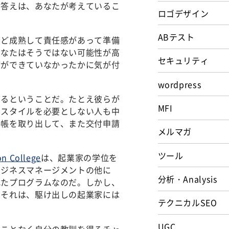
る答えは、あなたが考えているこ
ロゴデザイン
：
ABテスト
ほど成熟して責任感があって準備
あなたはそうではない可能性が高
セキュリティ
備ができていなかったかに気が付
wordpress
いるということだ。たとえ彼らが
MFI
フスタイルを必要としない人も中
手帳を取り出して、また交付申請
メルマガ
ツール
n College
は、起業家の学位を
ビジネスマネージメントの他に
分析・Analysis
れたプログラムなのだ。しかし、
、それは、駆け出しの起業家には
テクニカルSEO
UGC
ることなく自分の教訓を得るチャ