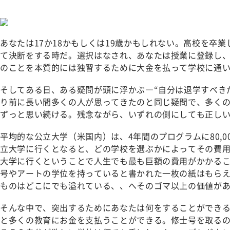
あなたは17か18かもしくは19歳かもしれない。高校を卒
て決断をする時だ。選択はなされ、あなたは授業に登録し
のことを本質的には独習するために大金を払って学校に通
そしてある日、ある疑問が頭に浮かぶ―“自分は退学すべき
り前に長い間多くの人が思ってきたのと同じ疑問で、多く
ずっと思い続ける。残念ながら、いずれの側にしても正し
平均的な公立大学（米国内）は、4年間のプログラムに80,0
立大学に行くとなると、どの学校を選ぶかによってその費用は1
大学に行くということで人生でも最も巨額の費用がかかるこ
号やアートの学位を持っていると書かれた一枚の紙はもら
ものはどこにでも溢れている、、へそのゴマ以上の価値が
そんな中で、突出するためにあなたは何をすることができ
と多くの教育にお金を支払うことができる。修士号を取る