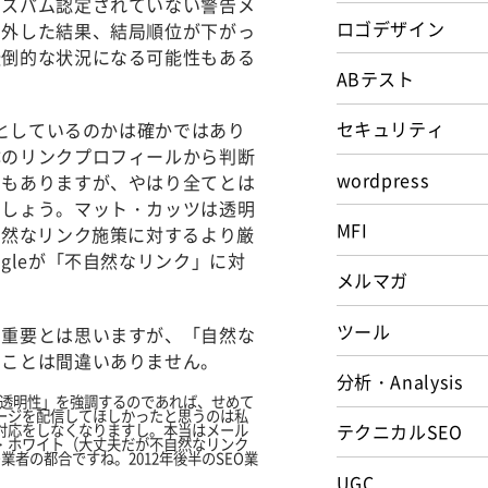
「スパム認定されていない警告メ
ロゴデザイン
て外した結果、結局順位が下がっ
転倒的な状況になる可能性もある
ABテスト
セキュリティ
象としているのかは確かではあり
体のリンクプロフィールから判断
wordpress
ろもありますが、やはり全てとは
でしょう。マット・カッツは透明
MFI
自然なリンク施策に対するより厳
gleが「不自然なリンク」に対
メルマガ
ツール
も重要とは思いますが、「自然な
ることは間違いありません。
分析・Analysis
「透明性」を強調するのであれば、せめて
ージを配信してほしかったと思うのは私
テクニカルSEO
対応をしなくなりますし。本当はメール
・ホワイト（大丈夫だが不自然なリンク
者の都合ですね。2012年後半のSEO業
UGC