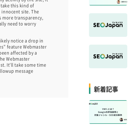
take this kind of
n innocent site. The
ds more transparency,
ally need to worry
ikely notice a drop in
ries” feature Webmaster
been affected by a
 the Webmaster
t. It’ll take some time
 followup message
新着記事