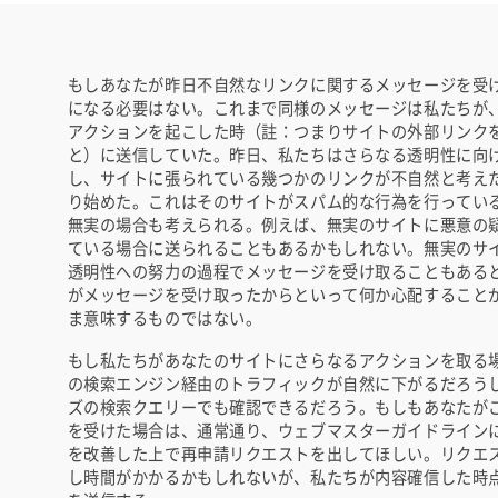
もしあなたが昨日不自然なリンクに関するメッセージを受
になる必要はない。これまで同様のメッセージは私たちが
アクションを起こした時（註：つまりサイトの外部リンク
と）に送信していた。昨日、私たちはさらなる透明性に向
し、サイトに張られている幾つかのリンクが不自然と考え
り始めた。これはそのサイトがスパム的な行為を行ってい
無実の場合も考えられる。例えば、無実のサイトに悪意の
ている場合に送られることもあるかもしれない。無実のサ
透明性への努力の過程でメッセージを受け取ることもある
がメッセージを受け取ったからといって何か心配すること
ま意味するものではない。
もし私たちがあなたのサイトにさらなるアクションを取る
の検索エンジン経由のトラフィックが自然に下がるだろう
ズの検索クエリーでも確認できるだろう。もしもあなたが
を受けた場合は、通常通り、ウェブマスターガイドライン
を改善した上で再申請リクエストを出してほしい。リクエ
し時間がかかるかもしれないが、私たちが内容確信した時