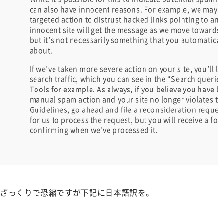
can also have innocent reasons. For example, we may 
targeted action to distrust hacked links pointing to a
innocent site will get the message as we move towar
but it’s not necessarily something that you automatic
about.
If we’ve taken more severe action on your site, you’ll l
search traffic, which you can see in the “Search que
Tools for example. As always, if you believe you have 
manual spam action and your site no longer violates
Guidelines, go ahead and file a reconsideration reques
for us to process the request, but you will receive a
confirming when we’ve processed it.
ざっくりで恐縮ですが下記に日本語訳を。