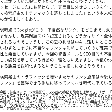
で上がっていた順位が下がる可能性もあるわけですから、
ッセージだったにも関わらず、真面目に外せるリンクを全
て検索経由のトラフィックも落ちてしまった」という本末
のが悩ましくもあり。
現時点でGoogleがこの「不自然なリンク」をどこまで対
ませんし、現実問題スパム認定されるかどうかはサイト全
されるものでしょうし、この辺の判断は中々に難しいとこ
いわずとも余りに不自然なリンクは削除していくのが確実
性と発言していますが、今回の警告メールもSEO目的の不
しい姿勢を示している行動の一環ともいえますし、今後Goo
する態度を緩和化するということは絶対になさそうです。
検索経由のトラフィックを増やすためのリンク施策は今後
リンク」を獲得できる手法に移っていくべき時代に来てい
今回の警告メッセージ大量配信、Googleの意図も態度も理解できますが、
スパム認定されているサイトとそうでないサイトを分けた透明性あるメッセ
だけでしょうか。ま、それだと、スパム認定されたサイトしかリンク削除の
の種類もブラック（スパム認定）・グレー（今後スパム認定の可能性あり）
あり）の3段階位に分けてもらえると嬉しいのですが。。。なんて悩みはSEO業
界、激動の日々はまだまだ続きそうです。