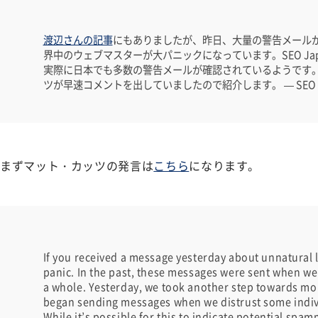
渡辺さんの記事
にもありましたが、昨日、大量の警告メールがG
界中のウェブマスターが大パニックになっています。SEO Ja
実際に日本でも多数の警告メールが確認されているようです
ツが早速コメントを出していましたので紹介します。 — SEO J
まずマット・カッツの発言は
こちら
になります。
If you received a message yesterday about unnatural li
panic. In the past, these messages were sent when we 
a whole. Yesterday, we took another step towards m
began sending messages when we distrust some individ
While it’s possible for this to indicate potential spammy