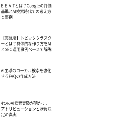
E-E-A-Tとは？Googleの評価
基準とAI検索時代での考え方
と事例
【実践版】トピッククラスタ
ーとは？具体的な作り方をAI
×SEO運用事例ベースで解説
AI主導のローカル検索を強化
するFAQの作成方法
4つのAI検索実験が明かす、
アトリビューションと購買決
定の真実