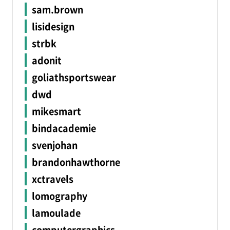
sam.brown
lisidesign
strbk
adonit
goliathsportswear
dwd
mikesmart
bindacademie
svenjohan
brandonhawthorne
xctravels
lomography
lamoulade
computergraphics