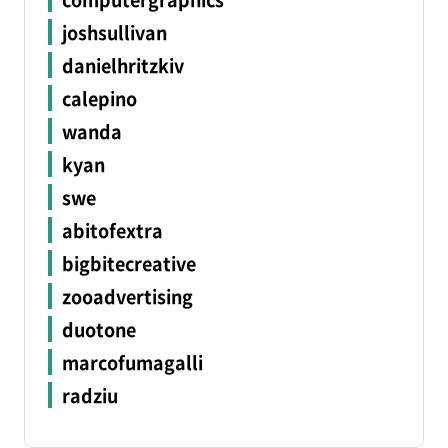
joshsullivan
danielhritzkiv
calepino
wanda
kyan
swe
abitofextra
bigbitecreative
zooadvertising
duotone
marcofumagalli
radziu