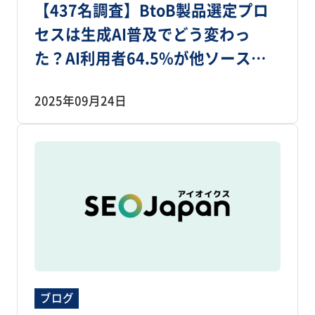
【437名調査】BtoB製品選定プロ
セスは生成AI普及でどう変わっ
た？AI利用者64.5%が他ソースも
確認、ただし最初の手段はWeb検
2025年09月24日
索74.4％
ブログ