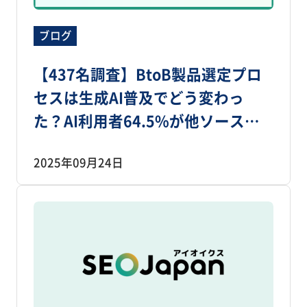
ブログ
【437名調査】BtoB製品選定プロ
セスは生成AI普及でどう変わっ
た？AI利用者64.5%が他ソースも
確認、ただし最初の手段はWeb検
2025年09月24日
索74.4％