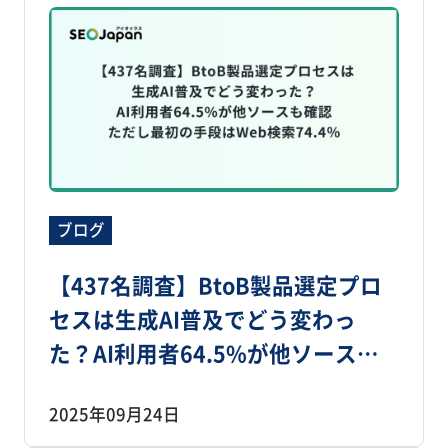
ブログ
【437名調査】BtoB製品選定プロ
セスは生成AI普及でどう変わっ
た？AI利用者64.5%が他ソースも
確認、ただし最初の手段はWeb検
2025年09月24日
索74.4％