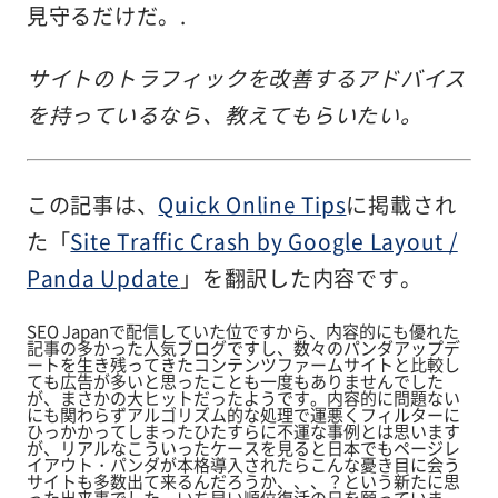
見守るだけだ。.
サイトのトラフィックを改善するアドバイス
を持っているなら、教えてもらいたい。
この記事は、
Quick Online Tips
に掲載され
た「
Site Traffic Crash by Google Layout /
Panda Update
」を翻訳した内容です。
SEO Japanで配信していた位ですから、内容的にも優れた
記事の多かった人気ブログですし、数々のパンダアップデ
ートを生き残ってきたコンテンツファームサイトと比較し
ても広告が多いと思ったことも一度もありませんでした
が、まさかの大ヒットだったようです。内容的に問題ない
にも関わらずアルゴリズム的な処理で運悪くフィルターに
ひっかかってしまったひたすらに不運な事例とは思います
が、リアルなこういったケースを見ると日本でもページレ
イアウト・パンダが本格導入されたらこんな憂き目に会う
サイトも多数出て来るんだろうか、、、？という新たに思
った出来事でした。いち早い順位復活の日を願っていま