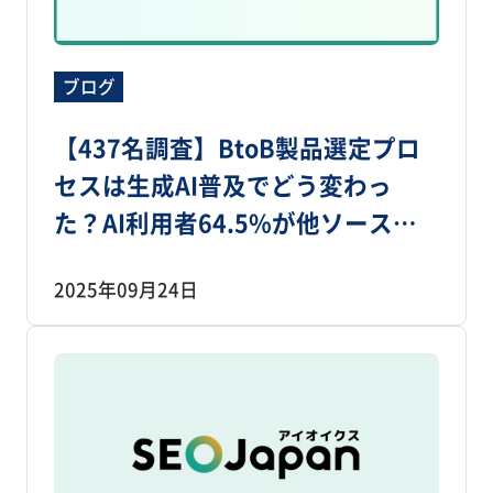
ブログ
【437名調査】BtoB製品選定プロ
セスは生成AI普及でどう変わっ
た？AI利用者64.5%が他ソースも
確認、ただし最初の手段はWeb検
2025年09月24日
索74.4％