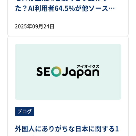
た？AI利用者64.5%が他ソースも
確認、ただし最初の手段はWeb検
2025年09月24日
索74.4％
ブログ
外国人にありがちな日本に関する1