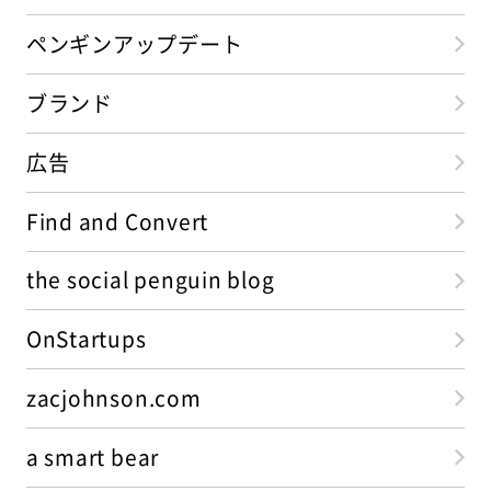
ペンギンアップデート
ブランド
広告
Find and Convert
the social penguin blog
OnStartups
zacjohnson.com
a smart bear