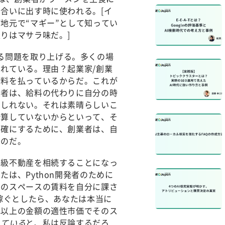
合いに出す時に使われる。[イ
地元で“マギー”として知ってい
りはマサラ味だ。]
に関する問題を取り上げる。多くの場
れている。理由？起業家/創業
給料を払っているからだ。これが
業者は、給料の代わりに自分の時
もしれない。それは素晴らしいこ
計算していないからといって、そ
正確にするために、創業者は、自
なのだ。
高級不動産を相続することになっ
は、Python開発者のために
そのスペースの賃料を自分に課さ
稼ぐとしたら、あなたは本当に
れ以上の金額の適性市価でそのス
っている
と、私は反論するだろ