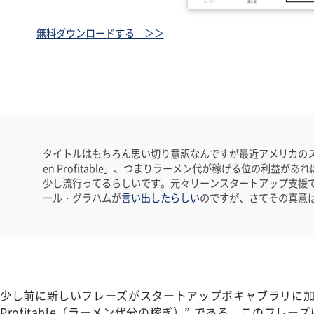
無料ダウンロードする ＞＞
タイトルはもちろん思い切り意訳なんですが最近アメリカのス
en Profitable」、つまりラーメン代が稼げる位の利益が
少し流行ってるらしいです。元々リーンスタートアップ支援で有名な
ール・グラハムが
言い出したらしい
のですが、さてその真意はいか
少し前に新しいフレーズがスタートアップボキャブラリに加わ
Profitable（ラーメン代分の稼ぎ）” である。このフレ