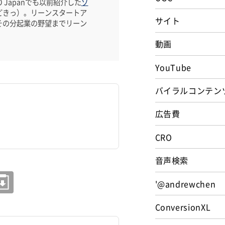
Japanでも以前紹介した
ゾ
どきっ）。リーンスタートア
サイト
その分起業の野望までリーン
動画
YouTube
バイラルコンテン
広告費
CRO
音声検索
'@andrewchen
ConversionXL