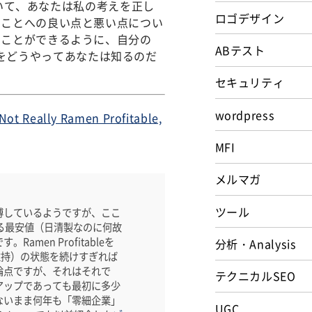
徴付けについて、あなたは私の考えを正し
ロゴデザイン
ることへの良い点と悪い点につい
ることができるように、自分の
ABテスト
良い時をどうやってあなたは知るのだ
セキュリティ
wordpress
 Not Really Ramen Profitable,
MFI
メルマガ
ツール
博しているようですが、ここ
る最安値（日清製なのに何故
en Profitableを
分析・Analysis
（維持）の状態を続けすぎれば
論点ですが、それはそれで
テクニカルSEO
アップであっても最初に多少
ないまま何年も「零細企業」
UGC