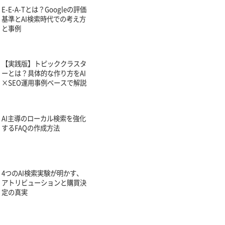
E-E-A-Tとは？Googleの評価
基準とAI検索時代での考え方
と事例
【実践版】トピッククラスタ
ーとは？具体的な作り方をAI
×SEO運用事例ベースで解説
AI主導のローカル検索を強化
するFAQの作成方法
4つのAI検索実験が明かす、
アトリビューションと購買決
定の真実