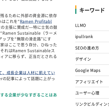
キーワード
き残るために外部の資金源に依存
mはこれを“
Ramen Profitabl
LLMO
彼の主張に賛成だ—特に士気の鼓
n Sustainable（ラーメ
ipullrank
アップを“無限の滑走路”にす
業家はここで思う存分、ひねった
SEOの進め方
amen Sustainableス
ディアに移らず、正当だとされる
デザイン
Google Maps
て、成長企業は人材に飢えてい
irsnerの記事によって話題に上がっ
アフィリエイト
ユーザー心理
止する企業が少なすぎることはあ
リンクビルディン