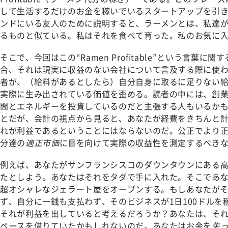
して生活するだけのお金を稼いでいるスタートアップを引き
ンドにいる友人のために説明すると、ラーメンとは、私達が
るものと似ている。私はそれを食べて育った。私のお気に入
そこで、今回はこの“Ramen Profitable”という言葉
合、それは現実に収益のない会社について言及する際に使わ
者が、（給料があるとしたら）自分自身に取るに足りない
実際に生み出されている価値を歪める。読者の中には、創
間とエネルギーを投資しているのだと主張する人もいるか
とだが、会計の視点から見ると、あなたが経費をきちんと
れが利益であるということにはならないのだ。公正でより
分達の
適正市価
に目を向けて実際の収益性を測定するべき
例えば、あなたがサンフランシスコのダウンタウンにある
たとしよう。あなたはそれをタダで手に入れた。そこであなた
超オシャレなジェラート屋をオープンする。もしあなたが
ず、自分に一銭も支払わず、そのビジネスが1日100ドルを
それが利益を出していると考えるだろうか？あなたは、そ
ペースを借りていたかもしれないのだ。あなたはお金を
失