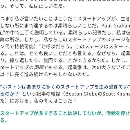
う。そして、私は正しいのだ。
つまり私が言いたいことはこうだ：スタートアップが、生
しない所にまで達するのは素晴らしいことだ。Paul Graha
e
”の中で上手く説明している。素晴らしい記事だし、私は
舞の所が。しかし、私ならこのスタートアップのステージを“Rame
ン代で持続可能）”と呼ぶだろう。このステージはスタート
る。これは、とても良いことだとも言える。なぜなら、起
り、繰り返したり、旋回することができるからだ。しかし、それはR
タートアップの
問題
でもある。起業家は、次の大きなアイ
以上に長く進み続けるかもしれないのだ。
“
ボストンはあまりに多くのスタートアップを生み過ぎてい
るのか？
”という記事の結論（Boston GlobeのScott K
た）における、私の考えはこうだ：
スタートアップが多すぎることは決してないが、活動を停
る。