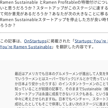
Ramen Sustainable とRamen Profitableの特
いと思うだろうか？スタートアップがこのステージに達す
て何か意見があるだろうか？あなたが次の大きなことに移
Ramen Sustainableスタートアップを停止した方が
ろうか？
この記事は、
OnStartups
に掲載された「
Startups: You’re
You’re Ramen Sustainable
」を翻訳した内容です。
最近はアメリカでも日本のグルメラーメンが進出して人気を
でいうラーメンとはスーパーで6パック1ドルとかで売ってい
か日本より安かったりする）のインスタントラーメンのことです。Ram
知っていることが前提の記事で、そのままでSustainable
スタートアップは永遠に成長できないリスクもある、という
中々に考えさせられますね。日本でもベンチャー、スタート
成功したとしてもそこで停滞してしまい次のステージに進ま