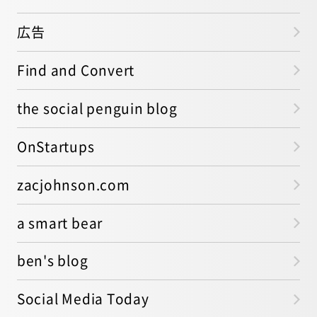
広告
Find and Convert
the social penguin blog
OnStartups
zacjohnson.com
a smart bear
ben's blog
Social Media Today