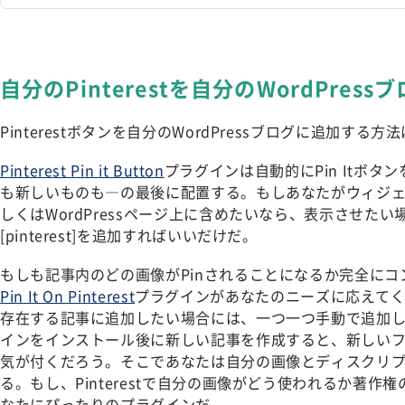
自分のPinterestを自分のWordPres
Pinterestボタンを自分のWordPressブログに追加する
Pinterest Pin it Button
プラグインは自動的にPin Itボ
も新しいものも―の最後に配置する。もしあなたがウィジ
しくはWordPressページ上に含めたいなら、表示させた
[pinterest]を追加すればいいだけだ。
もしも記事内のどの画像がPinされることになるか完全に
Pin It On Pinterest
プラグインがあなたのニーズに応えてくれ
存在する記事に追加したい場合には、一つ一つ手動で追加
インをインストール後に新しい記事を作成すると、新しい
気が付くだろう。そこであなたは自分の画像とディスクリ
る。もし、Pinterestで自分の画像がどう使われるか著
なたにぴったりのプラグインだ。