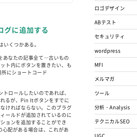
ロゴデザイン
ABテスト
sブログに追加する
セキュリティ
方法はいくつかある。
wordpress
タンをあなたの記事全て―古いもの
MFI
ェット内にボタンを置きたい、も
い場所にショートコード
メルマガ
コントロールしたいのであれば、
ツール
るが、Pin Itボタンをすでに
分析・Analysis
しなければならない。このプラグ
フィールドが追加されているのに
テクニカルSEO
プションを追加することができ
作権の心配がある場合は、これがあ
UGC