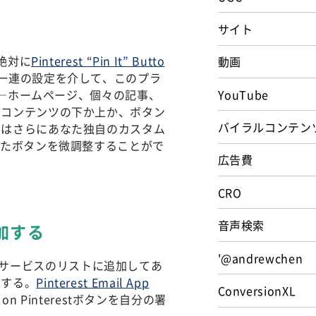
サイト
絶対に
Pinterest “Pin It” Butto
動画
一連の設定を介して、このプラ
か―ホームページ、個々の記事、
YouTube
にコンテンツの下か上か、ボタン
バイラルコンテン
ンはさらにあなた独自のカスタム
ったボタンを微調整することがで
広告費
CRO
音声検索
追加する
'@andrewchen
ートサービスのリストに追加してあ
にする。
Pinterest Email App
ConversionXL
n Pinterestボタンを自分の署