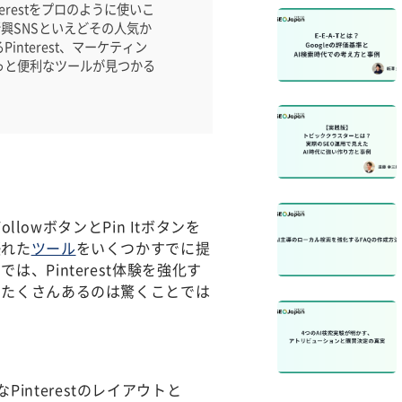
nterestをプロのように使いこ
。新興SNSといえどその人気か
nterest、マーケティン
っと便利なツールが見つかる
owボタンとPin Itボタンを
優れた
ツール
をいくつかすでに提
、Pinterest体験を強化す
もたくさんあるのは驚くことでは
なPinterestのレイアウトと