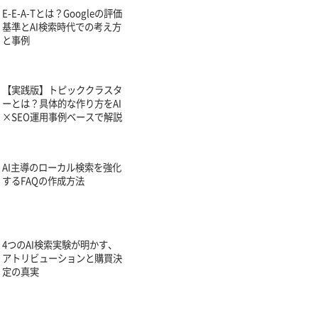
E-E-A-Tとは？Googleの評価
基準とAI検索時代での考え方
と事例
【実践版】トピッククラスタ
ーとは？具体的な作り方をAI
×SEO運用事例ベースで解説
AI主導のローカル検索を強化
するFAQの作成方法
4つのAI検索実験が明かす、
アトリビューションと購買決
定の真実